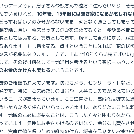
いうケースです。息子さんや娘さんが遠方に住んでいたり、そ
んでいるけれど、
10年後、15年後には空き家になるかもしれな
どうすればいいのか分からないまま」何となく過ごしてしまっ
族で話し合い、将来どうするのかを決めておくと、
今やるべき
宅として販売する、賃貸として貸す、解体して更地にする、駐
ろあります。もし将来売る、貸すということになれば、家の状
ンス
が必要になります。一方で、「あと10年くらい持てばいい
して、その後は解体して土地活用を考えるという選択もありま
のお金のかけ方も変わる
ということです。
策のご相談
も増えています。防犯カメラ、センサーライトなど
備です。特に、ご夫婦だけの世帯や一人暮らしの方が増えてい
いうニーズが高まっています。ここ江南でも、高齢化は確実に
うした方が多く住んでいらっしゃいますし、ありがたいことに
す。地域のために必要なことは、こうした方々と関わりながら
っています。無理にお金をかけるのではなく、余分な出費をさ
と、資産価値を保つための維持の仕方、将来を見据えたお金の