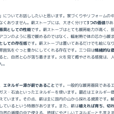
」についてお話ししたいと思います。家づくりやリフォームの
なくありません。薪ストーブには、大きく分けて
3つの価値
があ
器具としての性能
です。薪ストーブはとても暖房能力が高く、
アコンのように風で暖めるのではなく、輻射熱で体の芯から暖
としての存在感
です。薪ストーブは置いてあるだけでも絵にな
雰囲気をぐっと豊かにしてくれる存在です。三つ目は
情緒的な
ると、自然と心が落ち着きます。火を見て癒やされる感覚は、
ん。
、
エネルギー源が薪であること
です。一般的な暖房器具である
ガス・石油といったエネルギーを使います。最近はエネルギー
えています。その点、薪は主に国内の山から採れる資源です。
しているという特徴があります。また、薪は
植えれば育ち、切
自然の循環の中で使える、地球にやさしいエネルギーとも言え