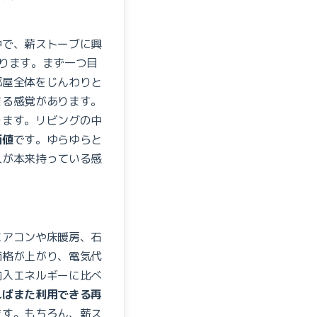
中で、薪ストーブに興
ります。まず一つ目
部屋全体をじんわりと
まる感覚があります。
ります。リビングの中
価値
です。ゆらゆらと
人が本来持っている感
エアコンや床暖房、石
価格が上がり、電気代
輸入エネルギーに比べ
ればまた利用できる再
ます。もちろん、薪ス