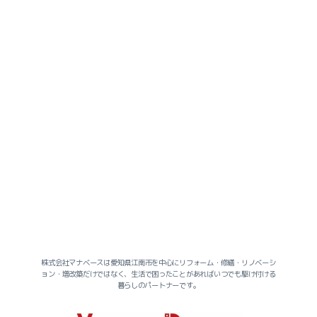
株式会社マナベースは愛知県江南市を中心にリフォーム・修繕・リノベーシ
ョン・増改築だけではなく、生活で困ったことがあればいつでも駆け付ける
暮らしのパートナーです。