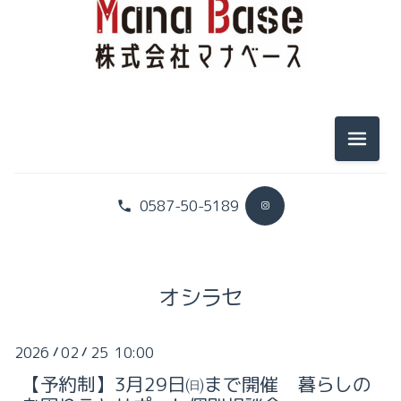
2025-11（1）
2026-07（2）
2025-10（1）
2026-06（2）
2025-09（3）
メニュ
2026-05（1）
2025-08（1）
2026-04（3）
2025-07（2）
0587-50-5189
2026-03（2）
2025-04（1）
2026-02（3）
2025-02（1）
オシラセ
2026-01（4）
2025-01（1）
2026
02
25 10:00
/
/
2025-11（1）
2024-12（1）
【予約制】3月29日㈰まで開催 暮らしの