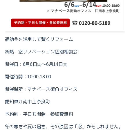
補助金を活用して賢くリフォーム
断熱・窓リノベーション個別相談会
開催日：
月
日㈯～
月
日㈰
6
6
6
14
開催時間：
10:00-18:00
開催場所：マナベース街角オフィス
愛知県江南市上奈良町
予約制・平日も開催・参加費無料
冬の寒さや夏の暑さ、その原因は「窓」かもしれません。