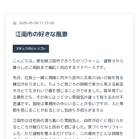
お家づくりプロジェクト
暮らしのこと
2026-05-08 11:21:00
イベントのこと
江南市の好きな風景
スタッフのヒトリゴト
こんにちは。愛知県江南市でおうちのリフォーム・建替えから
暮らしのご相談まで幅広く対応するマナベースです。
先月、社長と一緒に現場に向かう途中に五条川沿いの桜を見る
機会がありました。ちょうど見ごろの時期で車から見える桜並
木がとてもきれいで春を感じることができました。毎年見てい
る景色でも、その年によって少し雰囲気が違って見えるのが不
思議です。普段は事務所の中にいることが多いですが、ふと季
節を感じることがあると少し気持ちが和らぎます
☺︎
江南市は住宅街の落ち着いた雰囲気と、自然が近くに感じられ
るところが魅力だなと改めて感じました。家づくりやリフォー
ムも、ただ建物を整えるだけでなく、この場所でどんな時間を