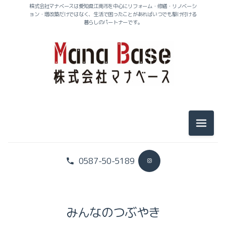
株式会社マナベースは愛知県江南市を中心にリフォーム・修繕・リノベーシ
ョン・増改築だけではなく、生活で困ったことがあればいつでも駆け付ける
暮らしのパートナーです。
メニュ
0587-50-5189
社長のヒトリゴト
スタッフのヒトリゴト
みんなのつぶやき