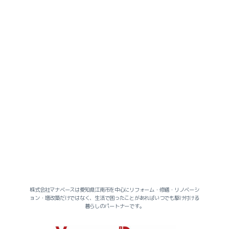
社長のヒトリゴト
株式会社マナベースは愛知県江南市を中心にリフォーム・修繕・リノベーシ
ョン・増改築だけではなく、生活で困ったことがあればいつでも駆け付ける
暮らしのパートナーです。
スタッフのヒトリゴト