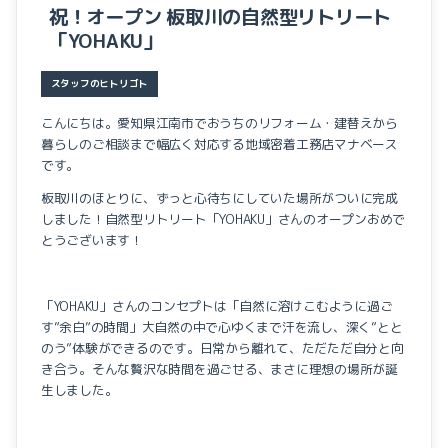
イベントのこと
祝！オープン 板取川の自然型リトリート
「YOHAKU」
スタッフのヒトリゴト
こんにちは。愛知県江南市でおうちのリフォーム・建替えから
暮らしのご相談まで幅広く対応する地域密着工務店マナベース
です。
板取川のほとりに、ずっと心待ちにしていた場所がついに完成
しました！自然型リトリート「YOHAKU」さんのオープンおめで
とうございます！
「YOHAKU」さんのコンセプトは「自然に溶けこむように過ご
す”余白”の時間」大自然の中で心ゆくまで汗を流し、深く”とと
のう”体験ができるのです。日常から離れて、ただただ自分と向
き合う。そんな贅沢な時間を過ごせる、まさに理想の場所が誕
生しました。