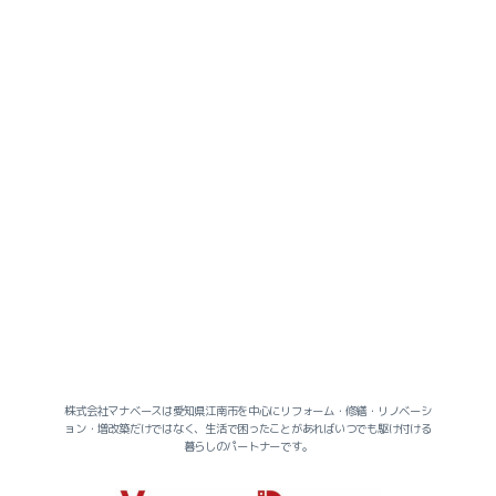
社長のヒトリゴト
株式会社マナベースは愛知県江南市を中心にリフォーム・修繕・リノベーシ
ョン・増改築だけではなく、生活で困ったことがあればいつでも駆け付ける
暮らしのパートナーです。
スタッフのヒトリゴト