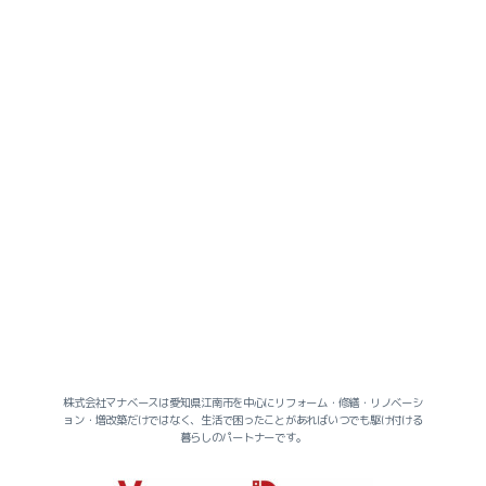
社長のヒトリゴト
株式会社マナベースは愛知県江南市を中心にリフォーム・修繕・リノベーシ
ョン・増改築だけではなく、生活で困ったことがあればいつでも駆け付ける
暮らしのパートナーです。
スタッフのヒトリゴト