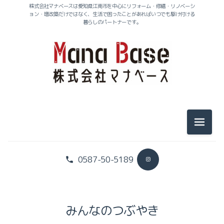
株式会社マナベースは愛知県江南市を中心にリフォーム・修繕・リノベーシ
ョン・増改築だけではなく、生活で困ったことがあればいつでも駆け付ける
暮らしのパートナーです。
メニュ
0587-50-5189
社長のヒトリゴト
スタッフのヒトリゴト
みんなのつぶやき